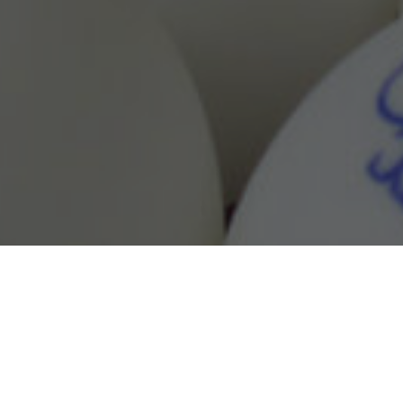
Das wichtigste vorab:
Wir spielen in der Sporthalle der Oberschule Waldheim,
Pestalozzistraße